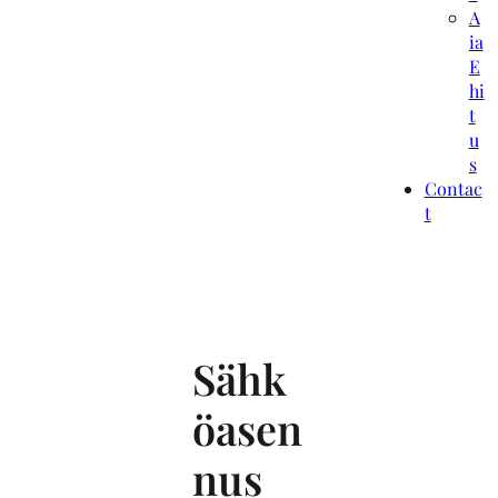
A
ia
E
hi
t
u
s
Contac
t
Sähk
öasen
nus